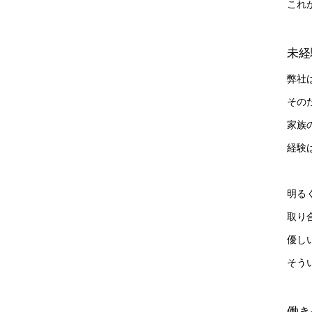
これ
未経
弊社
その
家族
経験
明る
取り
優し
そう
働き