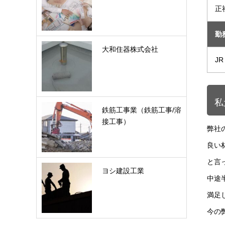
正
勤
大和住器株式会社
J
私
鉄筋工事業（鉄筋工事/溶
接工事）
弊社
良い
と言
ヨシ建設工業
中途
満足
今の