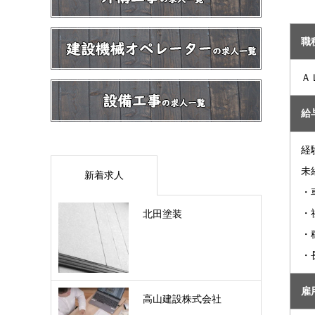
職
Ａ
給
経
未
新着求人
・
・
北田塗装
・
・
雇
高山建設株式会社