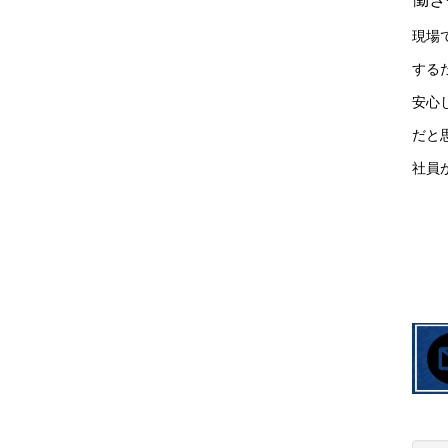
現場
する
安心
だと
社員