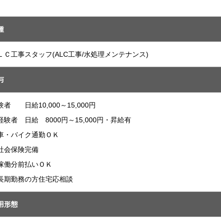
種
ＬＣ工事スタッフ(ALC工事/水処理メンテナンス)
与
験者 日給10,000～15,000円
経験者 日給 8000円～15,000円・昇給有
車・バイク通勤ＯＫ
社会保険完備
稼働分前払いＯＫ
長期勤務の方住宅応相談
用形態