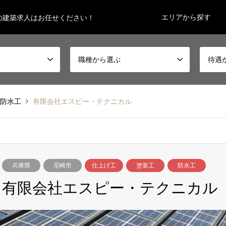
エリアから探す
の建築求人はお任せください！
職種から選ぶ
待遇
防水工
有限会社エスピー・テクニカル
兵庫県
尼崎市
仕上げ工
塗装工
防水工
有限会社エスピー・テクニカル