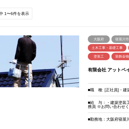
中 1〜6件を表示
大阪府
寝屋川市
土木工事・基礎工事
塗装工
装飾金
有限会社 アットペ
■職 種: [正社員]
■給 与：・建築塗装工：
務員 ※お問い合わせ
■勤務地：大阪府寝屋川