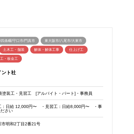
/四条畷/守口市/門真市
東大阪市/八尾市/大東市
土木工・舗装
解体・解体工事
仕上げ工
物工・板金工
イント社
・建築塗装工・見習工 [アルバイト・パート]・事務員
日給 12,000円〜 ・見習工：日給8,000円〜 ・事
ください
市明和2丁目2番21号