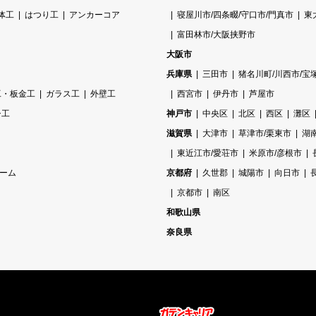
体工
はつり工
アンカーコア
寝屋川市/四条畷/守口市/門真市
東
富田林市/大阪挟野市
大阪市
兵庫県
三田市
猪名川町/川西市/宝
工・板金工
ガラス工
外壁工
西宮市
伊丹市
芦屋市
シ工
神戸市
中央区
北区
西区
灘区
滋賀県
大津市
草津市/栗東市
湖
東近江市/愛荘市
米原市/彦根市
ーム
京都府
久世郡
城陽市
向日市
京都市
南区
和歌山県
奈良県