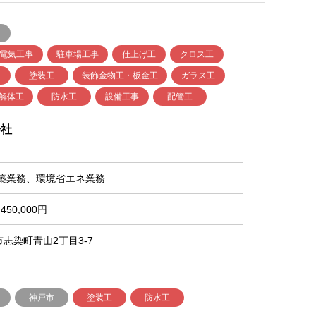
電気工事
駐車場工事
仕上げ工
クロス工
塗装工
装飾金物工・板金工
ガラス工
解体工
防水工
設備工事
配管工
会社
建築業務、環境省エネ業務
450,000円
志染町青山2丁目3-7
神戸市
塗装工
防水工