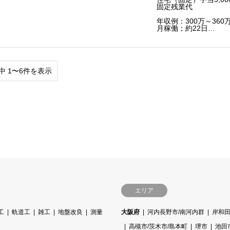
固定残業代
年収例：300万～360
月稼働；約22日…
中 1〜6件を表示
エリア
工
軌道工
雑工
地盤改良
測量
大阪府
河内長野市/南河内群
岸和田
高槻市/茨木市/島本町
堺市
池田