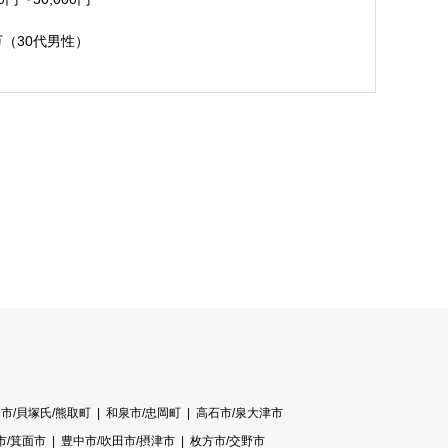
万（30代男性）
市/貝塚氏/熊取町
和泉市/忠岡町
高石市/泉大津市
市/箕面市
豊中市/吹田市/摂津市
枚方市/交野市