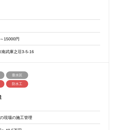
～15000円
武庫之荘3-5-16
垂水区
防水工
業
事の現場の施工管理