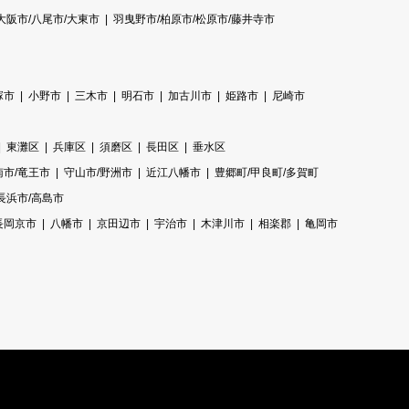
大阪市/八尾市/大東市
羽曳野市/柏原市/松原市/藤井寺市
塚市
小野市
三木市
明石市
加古川市
姫路市
尼崎市
東灘区
兵庫区
須磨区
長田区
垂水区
南市/竜王市
守山市/野洲市
近江八幡市
豊郷町/甲良町/多賀町
長浜市/高島市
長岡京市
八幡市
京田辺市
宇治市
木津川市
相楽郡
亀岡市