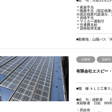
■給 与：月給23.5万円
＊家族手当
＊職務手当（固定残業
※固定残業代超過分、
＊資格手当
＊マイカー通勤可
＊交通費支給
＊資格取得支援
■勤務地：山陽バス「
兵庫県
尼崎市
有限会社エスピー
■職 種:ＡＬＣ工事ス
■給 与：経験者 日給1
未経験者 日給 8000円
・昇給有