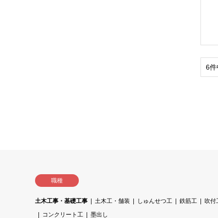
6件
職種
土木工事・基礎工事
土木工・舗装
しゅんせつ工
鉄筋工
吹付
コンクリート工
墨出し