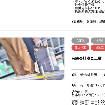
・車・バイク通勤ＯＫ
・社会保険完備
・稼働分前払いＯＫ
・長期勤務の方住宅応
■勤務地：兵庫県尼崎
兵庫県
神戸市
仕上げ工
塗装工
有限会社浅見工業
■職 種:未経験可｜
■給 与：月給18.2万円
給与の内訳
基本給17.2万円〜25.
家族（固定）手当5,000
住宅（固定）手当5,000