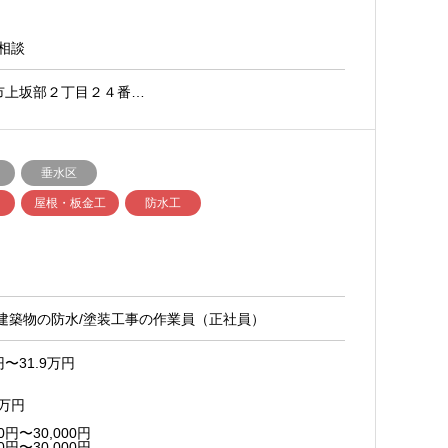
相談
市上坂部２丁目２４番…
垂水区
屋根・板金工
防水工
｜建築物の防水/塗装工事の作業員（正社員）
〜31.9万円
9万円
円〜30,000円
円〜30,000円