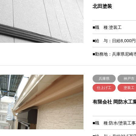
北田塗装
■職 種:塗装工
■給 与：日給8,000円
■勤務地：兵庫県尼崎市南
兵庫県
神戸市
仕上げ工
塗装工
有限会社 岡防水工
■職 種:防水/塗装工