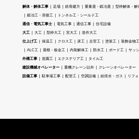
解体・解体工事
足場
鉄骨建方
重量鳶・鍛冶鳶
型枠解体・解
鍛冶工・溶接工
トンネル工・シールド工
通信・電気工事士
電気工事
通信工事
住宅設備
大工
大工
型枠大工
宮大工
造作大工
仕上げ工
保温工
クロス工
床工
左官工
塗装工
装飾金物
ALC工
屋根・板金工
内装解体工
防水工
ボード工
サッ
外構工事
造園工
エクステリア工
タイル工
建設機械オペレーター
重機クレーン以外
クレーンオペレーター
設備工事
駐車場工事
配管工
空調設備
給排水・ガス
リフォ