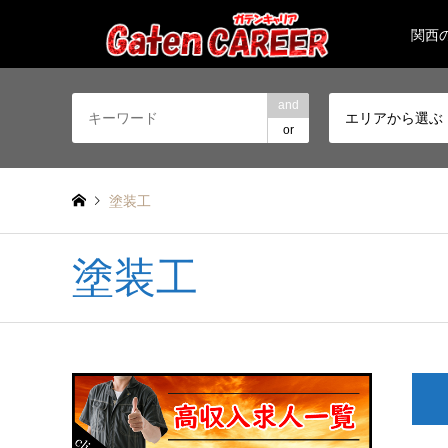
関西
and
エリアから選ぶ
or
塗装工
塗装工