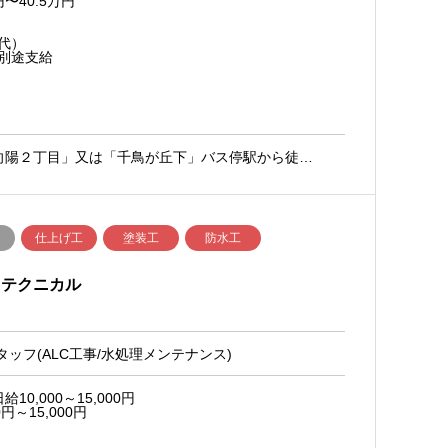
〜40.5万円
代）
別途支給
向陽２丁目」又は「千鳥が丘下」バス停駅から徒…
仕上げ工
塗装工
防水工
・テクニカル
タッフ(ALC工事/水処理メンテナンス)
0,000～15,000円
～15,000円