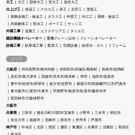
大工
大工
型枠大工
宮大工
造作大工
仕上げ工
保温工
クロス工
床工
左官工
塗装工
装飾金物工・板金工
ガラス工
外壁工
ALC工
屋根・板金工
内装解体工
防水工
ボード工
サッシ工
外構工事
造園工
エクステリア工
タイル工
建設機械オペレーター
重機クレーン以外
クレーンオペレーター
設備工事
駐車場工事
配管工
空調設備
給排水・ガス
リフォーム
エリア
大阪府
河内長野市/南河内群
岸和田市/貝塚氏/熊取町
和泉市/忠岡町
高石市/泉大津市
高槻市/茨木市/島本町
堺市
池田市/箕面市
豊中市/吹田市/摂津市
枚方市/交野市
寝屋川市/四条畷/守口市/門真市
東大阪市/八尾市/大東市
羽曳野市/柏原市/松原市/藤井寺市
富田林市/大阪挟野市
大阪市
兵庫県
三田市
猪名川町/川西市/宝塚市
小野市
三木市
明石市
加古川市
姫路市
尼崎市
西宮市
伊丹市
芦屋市
神戸市
中央区
北区
西区
灘区
東灘区
兵庫区
須磨区
長田区
垂水区