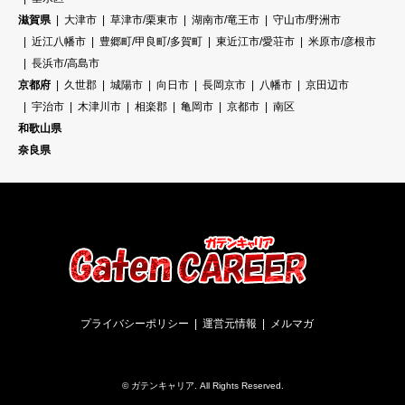
滋賀県
大津市
草津市/栗東市
湖南市/竜王市
守山市/野洲市
近江八幡市
豊郷町/甲良町/多賀町
東近江市/愛荘市
米原市/彦根市
長浜市/高島市
京都府
久世郡
城陽市
向日市
長岡京市
八幡市
京田辺市
宇治市
木津川市
相楽郡
亀岡市
京都市
南区
和歌山県
奈良県
プライバシーポリシー
運営元情報
メルマガ
©
ガテンキャリア
. All Rights Reserved.