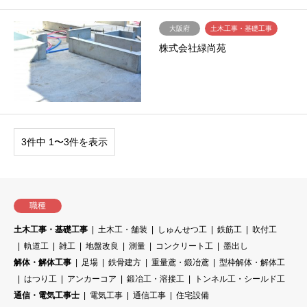
大阪府
土木工事・基礎工事
株式会社緑尚苑
3件中 1〜3件を表示
職種
土木工事・基礎工事
土木工・舗装
しゅんせつ工
鉄筋工
吹付工
軌道工
雑工
地盤改良
測量
コンクリート工
墨出し
解体・解体工事
足場
鉄骨建方
重量鳶・鍛冶鳶
型枠解体・解体工
はつり工
アンカーコア
鍛冶工・溶接工
トンネル工・シールド工
通信・電気工事士
電気工事
通信工事
住宅設備