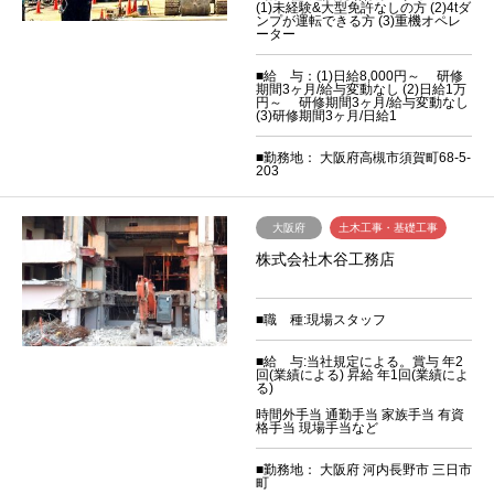
(1)未経験&大型免許なしの方 (2)4tダ
ンプが運転できる方 (3)重機オペレ
ーター
■給 与：(1)日給8,000円～ 研修
期間3ヶ月/給与変動なし (2)日給1万
円～ 研修期間3ヶ月/給与変動なし
(3)研修期間3ヶ月/日給1
■勤務地： 大阪府高槻市須賀町68-5-
203
大阪府
土木工事・基礎工事
株式会社木谷工務店
■職 種:現場スタッフ
■給 与:当社規定による。賞与 年2
回(業績による) 昇給 年1回(業績によ
る)
時間外手当 通勤手当 家族手当 有資
格手当 現場手当など
■勤務地： 大阪府 河内長野市 三日市
町