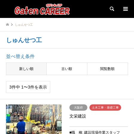
検索
しゅんせつ工
しゅんせつ工
並べ替え条件
新しい順
古い順
閲覧数順
3件中 1〜3件を表示
大阪府
土木工事・基礎工事
文栄建設
■職 種: 建設現場作業スタッフ