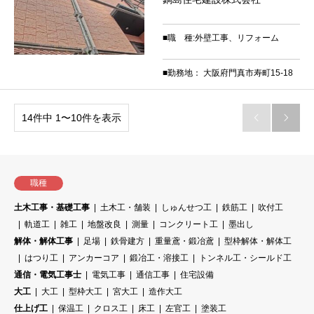
■職 種:外壁工事、リフォーム
■勤務地： 大阪府門真市寿町15-18
14件中 1〜10件を表示


職種
土木工事・基礎工事
土木工・舗装
しゅんせつ工
鉄筋工
吹付工
軌道工
雑工
地盤改良
測量
コンクリート工
墨出し
解体・解体工事
足場
鉄骨建方
重量鳶・鍛冶鳶
型枠解体・解体工
はつり工
アンカーコア
鍛冶工・溶接工
トンネル工・シールド工
通信・電気工事士
電気工事
通信工事
住宅設備
大工
大工
型枠大工
宮大工
造作大工
仕上げ工
保温工
クロス工
床工
左官工
塗装工