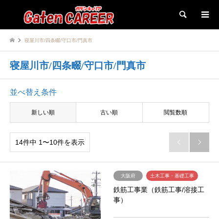
検索
寝屋川市/四条畷/守口市/門真市
寝屋川市/四条畷/守口市/門真市
並べ替え条件
新しい順
古い順
閲覧数順
14件中 1〜10件を表示


大阪府
土木工事・基礎工事
鉄筋工事業（鉄筋工事/溶接工
事）