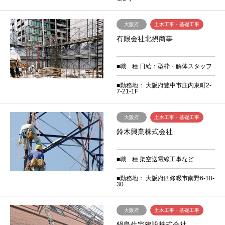
大阪府
土木工事・基礎工事
有限会社北摂商事
■職 種:日給：型枠・解体スタッフ
■勤務地： 大阪府豊中市庄内東町2-
7-21-1F
大阪府
土木工事・基礎工事
鈴木興業株式会社
■職 種:架空送電線工事など
■勤務地： 大阪府四條畷市南野6-10-
30
大阪府
土木工事・基礎工事
鍋島住宅建設株式会社