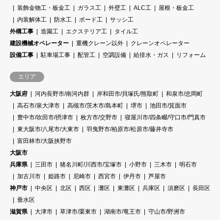
装飾金物工・板金工
ガラス工
外壁工
ALC工
屋根・板金工
内装解体工
防水工
ボード工
サッシ工
外構工事
造園工
エクステリア工
タイル工
建設機械オペレーター
重機クレーン以外
クレーンオペレーター
設備工事
駐車場工事
配管工
空調設備
給排水・ガス
リフォーム
エリア
大阪府
河内長野市/南河内群
岸和田市/貝塚氏/熊取町
和泉市/忠岡町
高石市/泉大津市
高槻市/茨木市/島本町
堺市
池田市/箕面市
豊中市/吹田市/摂津市
枚方市/交野市
寝屋川市/四条畷/守口市/門真市
東大阪市/八尾市/大東市
羽曳野市/柏原市/松原市/藤井寺市
富田林市/大阪挟野市
大阪市
兵庫県
三田市
猪名川町/川西市/宝塚市
小野市
三木市
明石市
加古川市
姫路市
尼崎市
西宮市
伊丹市
芦屋市
神戸市
中央区
北区
西区
灘区
東灘区
兵庫区
須磨区
長田区
垂水区
滋賀県
大津市
草津市/栗東市
湖南市/竜王市
守山市/野洲市