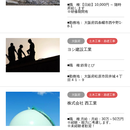
■職 種:【日給】10,000円 ～ 随時
昇給します
※研修期間有
■勤務地： 大阪府四条畷市西中野1-
8-1
大阪府
土木工事・基礎工事
ヨシ建設工業
■職 種:鉄骨とび
■勤務地： 大阪府松原市田井城４丁
目４１－９
大阪府
土木工事・基礎工事
株式会社 西工業
■職 種:月給：月給：30万～50万円
※経験・能力に考慮します。
※未経験者歓迎！