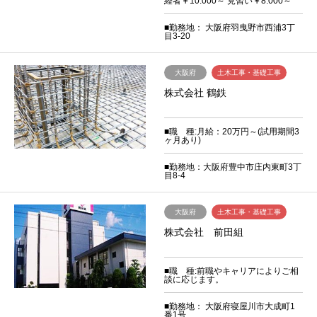
経者￥10.000～ 見習い￥8.000～
■勤務地： 大阪府羽曳野市西浦3丁
目3-20
大阪府
土木工事・基礎工事
株式会社 鶴鉄
■職 種:月給：20万円～(試用期間3
ヶ月あり)
■勤務地：大阪府豊中市庄内東町3丁
目8-4
大阪府
土木工事・基礎工事
株式会社 前田組
■職 種:前職やキャリアによりご相
談に応じます。
■勤務地： 大阪府寝屋川市大成町1
番1号