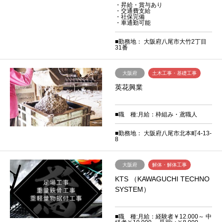
・昇給・賞与あり
・交通費支給
・社保完備
・車通勤可能
■勤務地： 大阪府八尾市大竹2丁目
31番
大阪府
土木工事・基礎工事
英花興業
■職 種:月給：枠組み・鳶職人
■勤務地： 大阪府八尾市北本町4-13-
8
大阪府
解体・解体工事
KTS （KAWAGUCHI TECHNO
SYSTEM）
■職 種:月給：経験者￥12.000～ 中