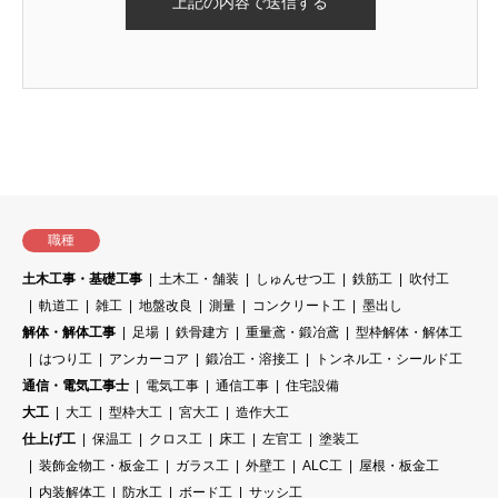
職種
土木工事・基礎工事
土木工・舗装
しゅんせつ工
鉄筋工
吹付工
軌道工
雑工
地盤改良
測量
コンクリート工
墨出し
解体・解体工事
足場
鉄骨建方
重量鳶・鍛冶鳶
型枠解体・解体工
はつり工
アンカーコア
鍛冶工・溶接工
トンネル工・シールド工
通信・電気工事士
電気工事
通信工事
住宅設備
大工
大工
型枠大工
宮大工
造作大工
仕上げ工
保温工
クロス工
床工
左官工
塗装工
装飾金物工・板金工
ガラス工
外壁工
ALC工
屋根・板金工
内装解体工
防水工
ボード工
サッシ工