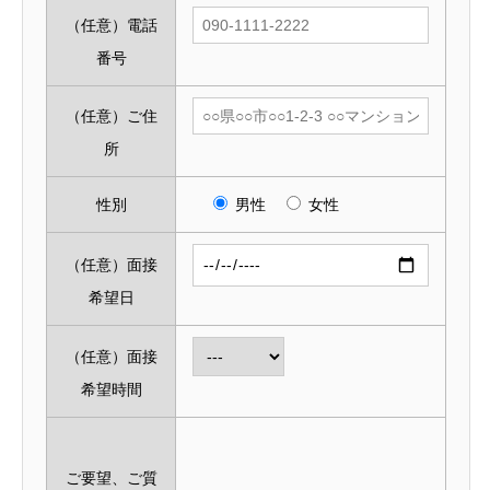
（任意）
電話
番号
（任意）
ご住
所
性別
男性
女性
（任意）
面接
希望日
（任意）
面接
希望時間
ご要望、ご質