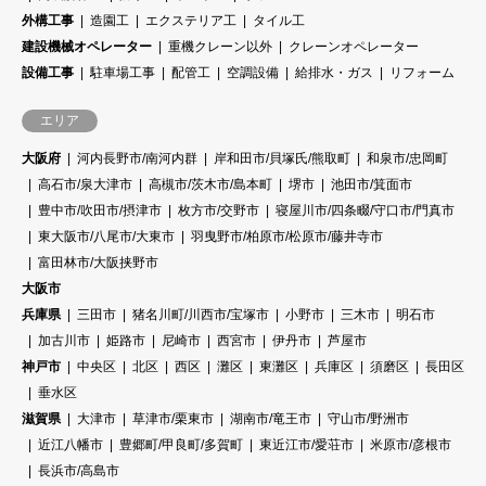
外構工事
造園工
エクステリア工
タイル工
建設機械オペレーター
重機クレーン以外
クレーンオペレーター
設備工事
駐車場工事
配管工
空調設備
給排水・ガス
リフォーム
エリア
大阪府
河内長野市/南河内群
岸和田市/貝塚氏/熊取町
和泉市/忠岡町
高石市/泉大津市
高槻市/茨木市/島本町
堺市
池田市/箕面市
豊中市/吹田市/摂津市
枚方市/交野市
寝屋川市/四条畷/守口市/門真市
東大阪市/八尾市/大東市
羽曳野市/柏原市/松原市/藤井寺市
富田林市/大阪挟野市
大阪市
兵庫県
三田市
猪名川町/川西市/宝塚市
小野市
三木市
明石市
加古川市
姫路市
尼崎市
西宮市
伊丹市
芦屋市
神戸市
中央区
北区
西区
灘区
東灘区
兵庫区
須磨区
長田区
垂水区
滋賀県
大津市
草津市/栗東市
湖南市/竜王市
守山市/野洲市
近江八幡市
豊郷町/甲良町/多賀町
東近江市/愛荘市
米原市/彦根市
長浜市/高島市