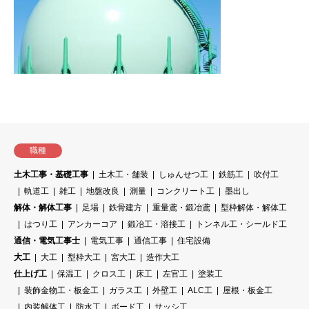
職種
土木工事・基礎工事
土木工・舗装
しゅんせつ工
鉄筋工
吹付工
軌道工
雑工
地盤改良
測量
コンクリート工
墨出し
解体・解体工事
足場
鉄骨建方
重量鳶・鍛冶鳶
型枠解体・解体工
はつり工
アンカーコア
鍛冶工・溶接工
トンネル工・シールド工
通信・電気工事士
電気工事
通信工事
住宅設備
大工
大工
型枠大工
宮大工
造作大工
仕上げ工
保温工
クロス工
床工
左官工
塗装工
装飾金物工・板金工
ガラス工
外壁工
ALC工
屋根・板金工
内装解体工
防水工
ボード工
サッシ工