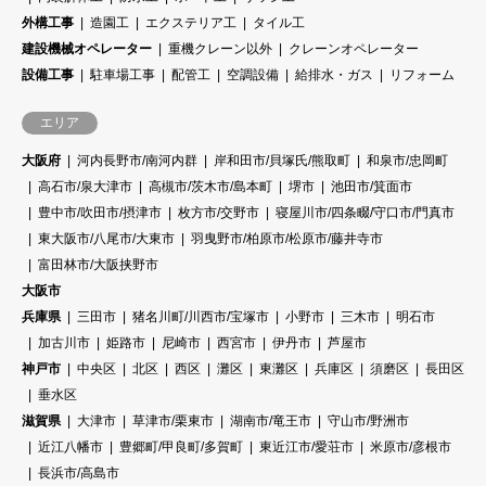
外構工事
造園工
エクステリア工
タイル工
建設機械オペレーター
重機クレーン以外
クレーンオペレーター
設備工事
駐車場工事
配管工
空調設備
給排水・ガス
リフォーム
エリア
大阪府
河内長野市/南河内群
岸和田市/貝塚氏/熊取町
和泉市/忠岡町
高石市/泉大津市
高槻市/茨木市/島本町
堺市
池田市/箕面市
豊中市/吹田市/摂津市
枚方市/交野市
寝屋川市/四条畷/守口市/門真市
東大阪市/八尾市/大東市
羽曳野市/柏原市/松原市/藤井寺市
富田林市/大阪挟野市
大阪市
兵庫県
三田市
猪名川町/川西市/宝塚市
小野市
三木市
明石市
加古川市
姫路市
尼崎市
西宮市
伊丹市
芦屋市
神戸市
中央区
北区
西区
灘区
東灘区
兵庫区
須磨区
長田区
垂水区
滋賀県
大津市
草津市/栗東市
湖南市/竜王市
守山市/野洲市
近江八幡市
豊郷町/甲良町/多賀町
東近江市/愛荘市
米原市/彦根市
長浜市/高島市