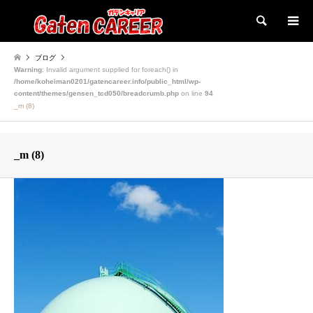
検索
ブログ
Warning
: Invalid argument supplied for foreach() in
/home/koheiman0201/gatencareer.info/public_html/wp-
content/themes/gensen_tcd050/breadcrumb.php
on line
94
_m (8)
_m (8)