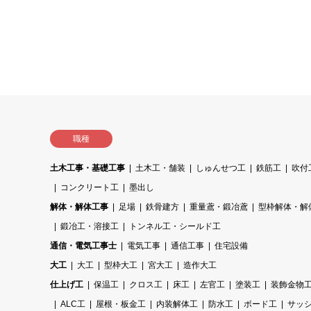
職種
土木工事・基礎工事
土木工・舗装
しゅんせつ工
鉄筋工
吹付
コンクリート工
墨出し
解体・解体工事
足場
鉄骨建方
重量鳶・鍛冶鳶
型枠解体・解
鍛冶工・溶接工
トンネル工・シールド工
通信・電気工事士
電気工事
通信工事
住宅設備
大工
大工
型枠大工
宮大工
造作大工
仕上げ工
保温工
クロス工
床工
左官工
塗装工
装飾金物
ALC工
屋根・板金工
内装解体工
防水工
ボード工
サッ