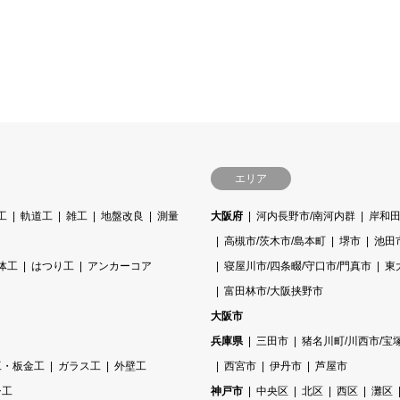
エリア
工
軌道工
雑工
地盤改良
測量
大阪府
河内長野市/南河内群
岸和田
高槻市/茨木市/島本町
堺市
池田
体工
はつり工
アンカーコア
寝屋川市/四条畷/守口市/門真市
東
富田林市/大阪挟野市
大阪市
兵庫県
三田市
猪名川町/川西市/宝
工・板金工
ガラス工
外壁工
西宮市
伊丹市
芦屋市
シ工
神戸市
中央区
北区
西区
灘区