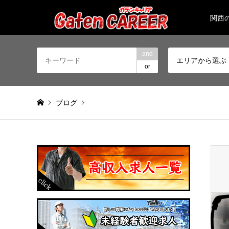
関西
and
エリアから選ぶ
or
ブログ
Warning
: Invalid argument supplied for foreach() in
/home/
CIMG4038