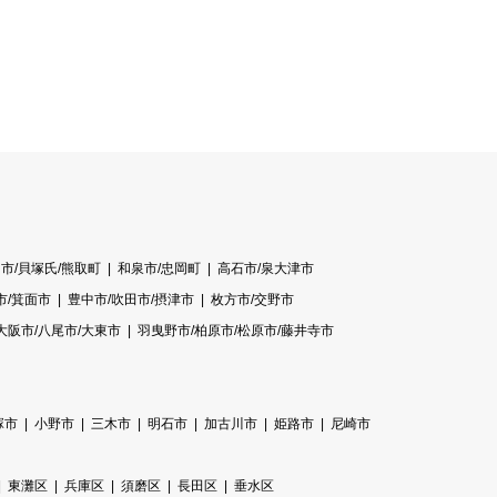
市/貝塚氏/熊取町
和泉市/忠岡町
高石市/泉大津市
市/箕面市
豊中市/吹田市/摂津市
枚方市/交野市
大阪市/八尾市/大東市
羽曳野市/柏原市/松原市/藤井寺市
塚市
小野市
三木市
明石市
加古川市
姫路市
尼崎市
東灘区
兵庫区
須磨区
長田区
垂水区