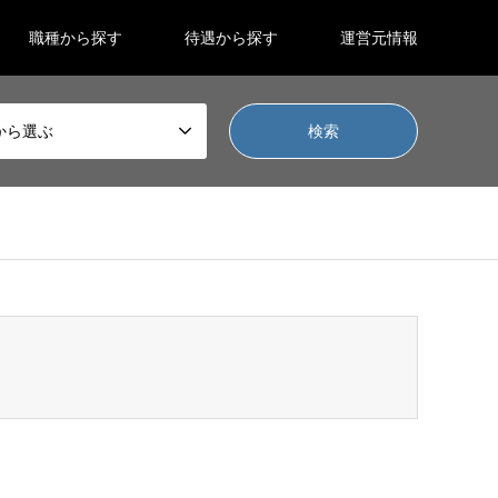
職種から探す
待遇から探す
運営元情報
から選ぶ
/gensen_tcd050/breadcrumb.php
on line
94